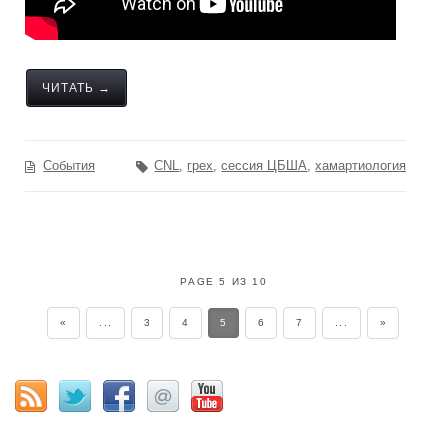
ЧИТАТЬ →
События
CNL
,
грех
,
сессия ЦБША
,
хамартиология
PAGE 5 ИЗ 10
«
...
3
4
5
6
7
...
»