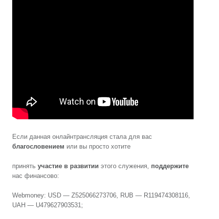
Если данная онлайнтрансляция стала для вас
благословением
или вы просто хотите
принять
участие в развитии
этого служения,
поддержите
нас финансово:
Webmoney: USD — Z525066273706, RUB — R119474308116,
UAH — U479627903531;