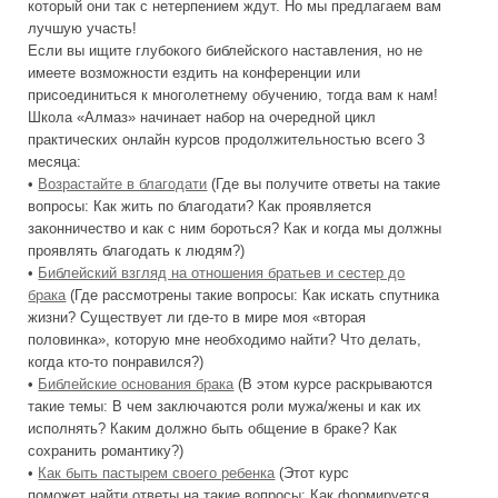
который они так с нетерпением ждут. Но мы предлагаем вам
лучшую участь!
Если вы ищите глубокого библейского наставления, но не
имеете возможности ездить на конференции или
присоединиться к многолетнему обучению, тогда вам к нам!
Школа «Алмаз» начинает набор на очередной цикл
практических онлайн курсов продолжительностью всего 3
месяца:
•
Возрастайте в благодати
(Где вы получите ответы на такие
вопросы: Как жить по благодати? Как проявляется
законничество и как с ним бороться? Как и когда мы должны
проявлять благодать к людям?)
•
Библейский взгляд на отношения братьев и сестер до
брака
(Где рассмотрены такие вопросы: Как искать спутника
жизни? Существует ли где-то в мире моя «вторая
половинка», которую мне необходимо найти? Что делать,
когда кто-то понравился?)
•
Библейские основания брака
(В этом курсе раскрываются
такие темы: В чем заключаются роли мужа/жены и как их
исполнять? Каким должно быть общение в браке? Как
сохранить романтику?)
•
Как быть пастырем своего ребенка
(Этот курс
поможет найти ответы на такие вопросы: Как формируется